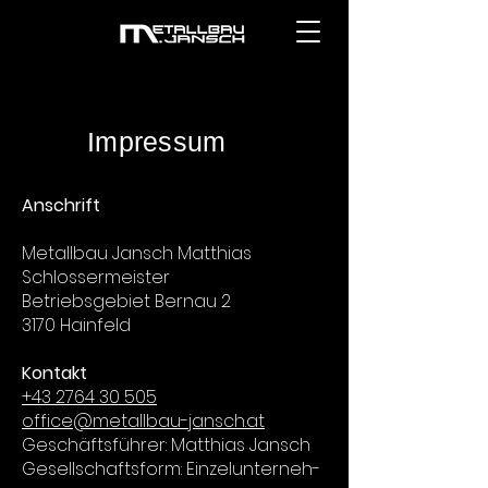
Impressum
Anschrift
Metallbau Jansch Matthias
Schlossermeister
Betriebsgebiet Bernau 2
3170 Hainfeld
Kontakt
+43 2764 30 505
office@metallbau-jansch.at
Ge­schäfts­füh­rer: Mat­thi­as Jansch
Ge­sell­schafts­form: Ein­zel­un­ter­neh­