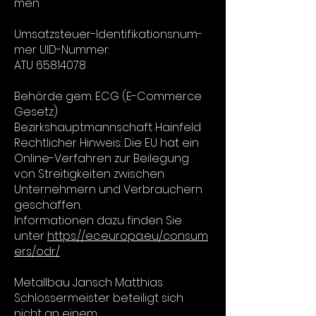
men
Um­satz­steu­er-Iden­ti­fi­ka­ti­ons­num­
mer UID-Num­mer:
ATU
65814078
Be­hör­de gem. ECG (E-Com­mer­ce
Ge­setz)
Be­zirks­haupt­mann­schaft Hain­feld
Rechtlicher Hinweis: Die EU hat ein
Online-Verfahren zur Beilegung
von Streitigkeiten zwischen
Unternehmern und Verbrauchern
geschaffen.
Informationen dazu finden Sie
unter
https://ec.europa.eu/consum
ers/odr/
Metallbau Jansch Matthias
Schlossermeister beteiligt sich
nicht an einem