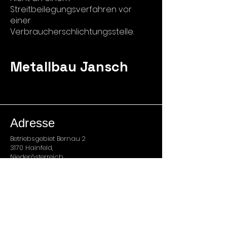
Streitbeilegungsverfahren vor
einer
Verbraucherschlichtungsstelle.
Metallbau Jansch
Adresse
Betriebsgebiet Bernau 2
3170 Hainfeld,
Niederösterreich
+43 2764 30 505
www.metallbau-jansch.at
Öffnungszeiten